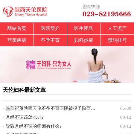
网站首页
医院简介
医生团队
人工流产
宫颈疾病
不孕不育
妇科炎症
预约挂号
天伦妇科最新文章
热烈祝贺陕西天伦不孕不育医院被授予陕西省中
05-30
月经不调该怎么办?
08-12
导致月经不调的病因有什么?
08-12