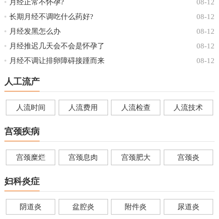
月经正常不怀孕?
08-12
长期月经不调吃什么药好?
08-12
月经发黑怎么办
08-12
月经推迟几天会不会是怀孕了
08-12
月经不调让排卵障碍接踵而来
08-12
人工流产
人流时间
人流费用
人流检查
人流技术
宫颈疾病
宫颈糜烂
宫颈息肉
宫颈肥大
宫颈炎
妇科炎症
阴道炎
盆腔炎
附件炎
尿道炎