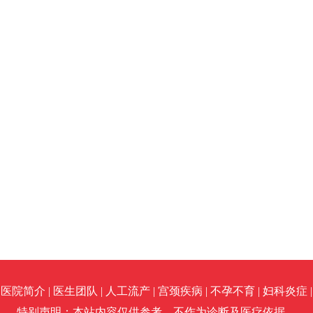
医院简介 |
医生团队 |
人工流产 |
宫颈疾病 |
不孕不育 |
妇科炎症 |
特别声明：本站内容仅供参考，不作为诊断及医疗依据。