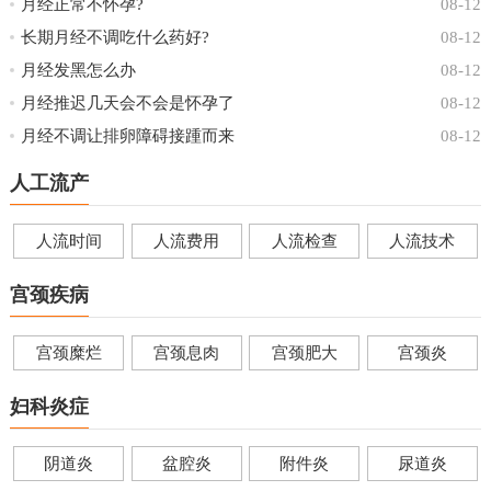
月经正常不怀孕?
08-12
长期月经不调吃什么药好?
08-12
月经发黑怎么办
08-12
月经推迟几天会不会是怀孕了
08-12
月经不调让排卵障碍接踵而来
08-12
人工流产
人流时间
人流费用
人流检查
人流技术
宫颈疾病
宫颈糜烂
宫颈息肉
宫颈肥大
宫颈炎
妇科炎症
阴道炎
盆腔炎
附件炎
尿道炎