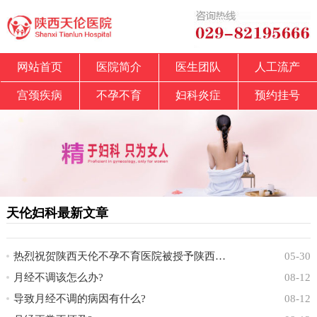
网站首页
医院简介
医生团队
人工流产
宫颈疾病
不孕不育
妇科炎症
预约挂号
天伦妇科最新文章
热烈祝贺陕西天伦不孕不育医院被授予陕西省中
05-30
月经不调该怎么办?
08-12
导致月经不调的病因有什么?
08-12