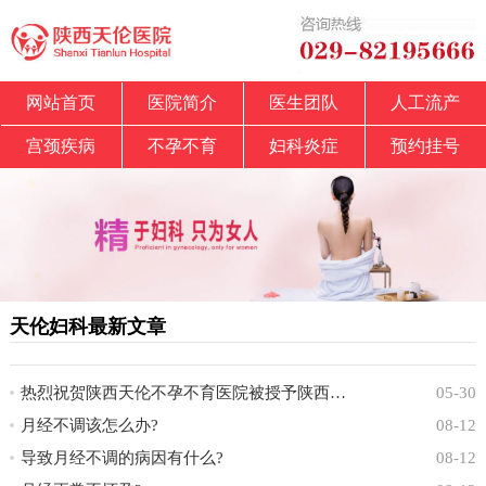
网站首页
医院简介
医生团队
人工流产
宫颈疾病
不孕不育
妇科炎症
预约挂号
天伦妇科最新文章
热烈祝贺陕西天伦不孕不育医院被授予陕西省中
05-30
月经不调该怎么办?
08-12
导致月经不调的病因有什么?
08-12