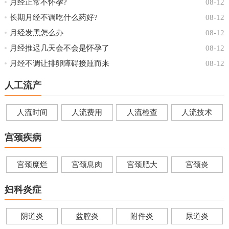
月经正常不怀孕?
08-12
长期月经不调吃什么药好?
08-12
月经发黑怎么办
08-12
月经推迟几天会不会是怀孕了
08-12
月经不调让排卵障碍接踵而来
08-12
人工流产
人流时间
人流费用
人流检查
人流技术
宫颈疾病
宫颈糜烂
宫颈息肉
宫颈肥大
宫颈炎
妇科炎症
阴道炎
盆腔炎
附件炎
尿道炎