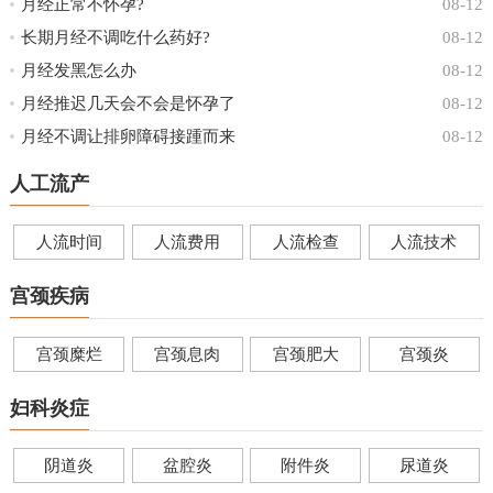
月经正常不怀孕?
08-12
长期月经不调吃什么药好?
08-12
月经发黑怎么办
08-12
月经推迟几天会不会是怀孕了
08-12
月经不调让排卵障碍接踵而来
08-12
人工流产
人流时间
人流费用
人流检查
人流技术
宫颈疾病
宫颈糜烂
宫颈息肉
宫颈肥大
宫颈炎
妇科炎症
阴道炎
盆腔炎
附件炎
尿道炎