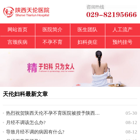
网站首页
医院简介
医生团队
人工流产
宫颈疾病
不孕不育
妇科炎症
预约挂号
天伦妇科最新文章
热烈祝贺陕西天伦不孕不育医院被授予陕西省中
05-30
月经不调该怎么办?
08-12
导致月经不调的病因有什么?
08-12