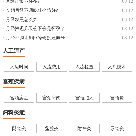
月经正常不怀孕?
08-12
长期月经不调吃什么药好?
08-12
月经发黑怎么办
08-12
月经推迟几天会不会是怀孕了
08-12
月经不调让排卵障碍接踵而来
08-12
人工流产
人流时间
人流费用
人流检查
人流技术
宫颈疾病
宫颈糜烂
宫颈息肉
宫颈肥大
宫颈炎
妇科炎症
阴道炎
盆腔炎
附件炎
尿道炎