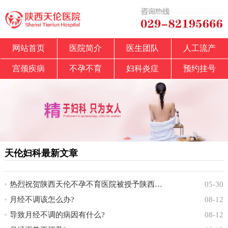
网站首页
医院简介
医生团队
人工流产
宫颈疾病
不孕不育
妇科炎症
预约挂号
天伦妇科最新文章
热烈祝贺陕西天伦不孕不育医院被授予陕西省中
05-30
月经不调该怎么办?
08-12
导致月经不调的病因有什么?
08-12