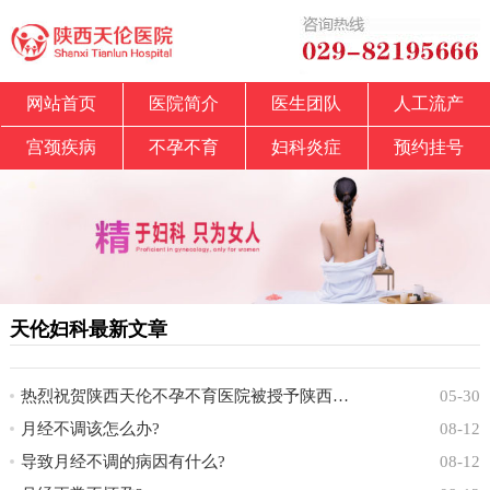
网站首页
医院简介
医生团队
人工流产
宫颈疾病
不孕不育
妇科炎症
预约挂号
天伦妇科最新文章
热烈祝贺陕西天伦不孕不育医院被授予陕西省中
05-30
月经不调该怎么办?
08-12
导致月经不调的病因有什么?
08-12