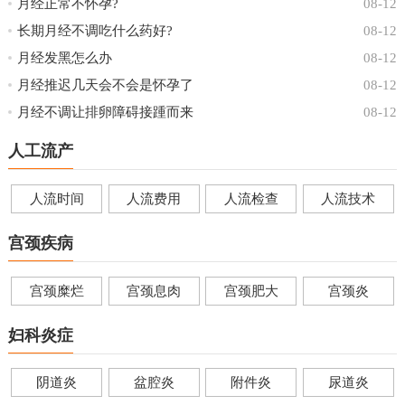
月经正常不怀孕?
08-12
长期月经不调吃什么药好?
08-12
月经发黑怎么办
08-12
月经推迟几天会不会是怀孕了
08-12
月经不调让排卵障碍接踵而来
08-12
人工流产
人流时间
人流费用
人流检查
人流技术
宫颈疾病
宫颈糜烂
宫颈息肉
宫颈肥大
宫颈炎
妇科炎症
阴道炎
盆腔炎
附件炎
尿道炎