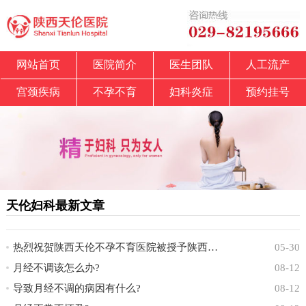
网站首页
医院简介
医生团队
人工流产
宫颈疾病
不孕不育
妇科炎症
预约挂号
天伦妇科最新文章
热烈祝贺陕西天伦不孕不育医院被授予陕西省中
05-30
月经不调该怎么办?
08-12
导致月经不调的病因有什么?
08-12