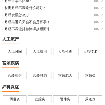
月经正常不怀孕?
08-12
长期月经不调吃什么药好?
08-12
月经发黑怎么办
08-12
月经推迟几天会不会是怀孕了
08-12
月经不调让排卵障碍接踵而来
08-12
人工流产
人流时间
人流费用
人流检查
人流技术
宫颈疾病
宫颈糜烂
宫颈息肉
宫颈肥大
宫颈炎
妇科炎症
阴道炎
盆腔炎
附件炎
尿道炎