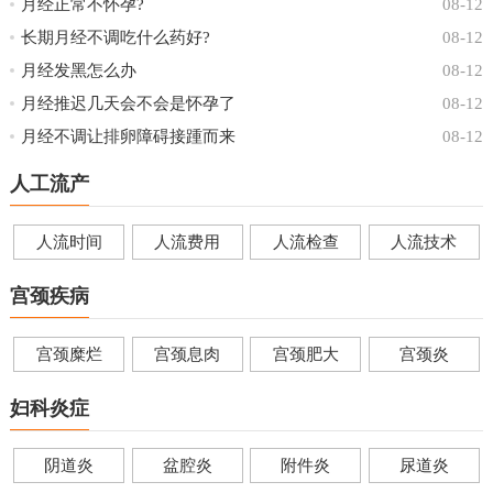
月经正常不怀孕?
08-12
长期月经不调吃什么药好?
08-12
月经发黑怎么办
08-12
月经推迟几天会不会是怀孕了
08-12
月经不调让排卵障碍接踵而来
08-12
人工流产
人流时间
人流费用
人流检查
人流技术
宫颈疾病
宫颈糜烂
宫颈息肉
宫颈肥大
宫颈炎
妇科炎症
阴道炎
盆腔炎
附件炎
尿道炎