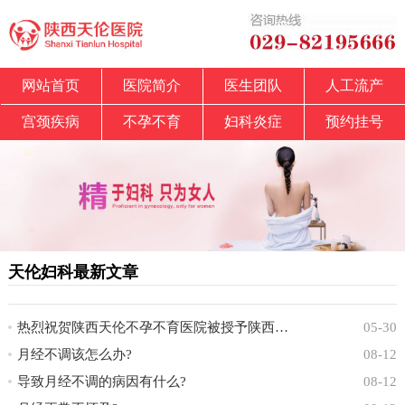
网站首页
医院简介
医生团队
人工流产
宫颈疾病
不孕不育
妇科炎症
预约挂号
天伦妇科最新文章
热烈祝贺陕西天伦不孕不育医院被授予陕西省中
05-30
月经不调该怎么办?
08-12
导致月经不调的病因有什么?
08-12