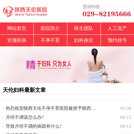
网站首页
医院简介
医生团队
人工流产
宫颈疾病
不孕不育
妇科炎症
预约挂号
天伦妇科最新文章
热烈祝贺陕西天伦不孕不育医院被授予陕西省中
05-30
月经不调该怎么办?
08-12
导致月经不调的病因有什么?
08-12