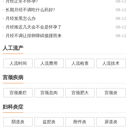
月经正常不怀孕?
08-12
长期月经不调吃什么药好?
08-12
月经发黑怎么办
08-12
月经推迟几天会不会是怀孕了
08-12
月经不调让排卵障碍接踵而来
08-12
人工流产
人流时间
人流费用
人流检查
人流技术
宫颈疾病
宫颈糜烂
宫颈息肉
宫颈肥大
宫颈炎
妇科炎症
阴道炎
盆腔炎
附件炎
尿道炎