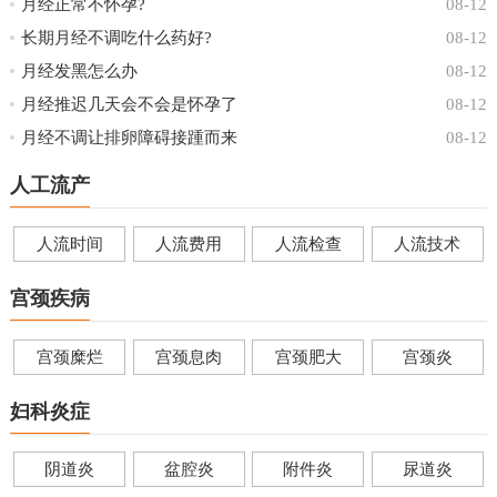
月经正常不怀孕?
08-12
长期月经不调吃什么药好?
08-12
月经发黑怎么办
08-12
月经推迟几天会不会是怀孕了
08-12
月经不调让排卵障碍接踵而来
08-12
人工流产
人流时间
人流费用
人流检查
人流技术
宫颈疾病
宫颈糜烂
宫颈息肉
宫颈肥大
宫颈炎
妇科炎症
阴道炎
盆腔炎
附件炎
尿道炎