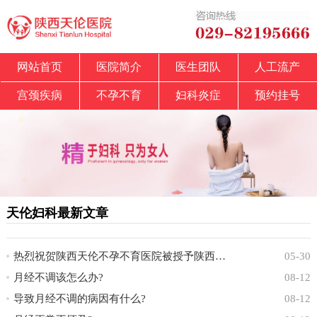
网站首页
医院简介
医生团队
人工流产
宫颈疾病
不孕不育
妇科炎症
预约挂号
天伦妇科最新文章
热烈祝贺陕西天伦不孕不育医院被授予陕西省中
05-30
月经不调该怎么办?
08-12
导致月经不调的病因有什么?
08-12