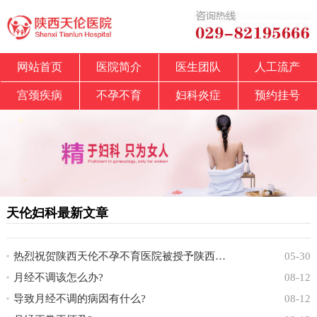
网站首页
医院简介
医生团队
人工流产
宫颈疾病
不孕不育
妇科炎症
预约挂号
天伦妇科最新文章
热烈祝贺陕西天伦不孕不育医院被授予陕西省中
05-30
月经不调该怎么办?
08-12
导致月经不调的病因有什么?
08-12