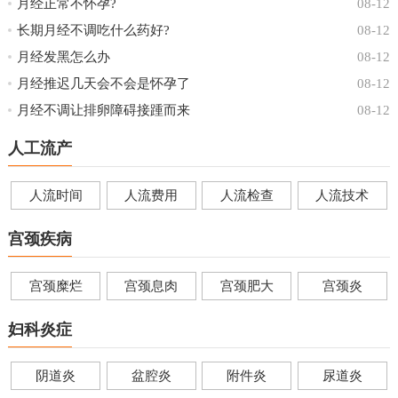
月经正常不怀孕?
08-12
长期月经不调吃什么药好?
08-12
月经发黑怎么办
08-12
月经推迟几天会不会是怀孕了
08-12
月经不调让排卵障碍接踵而来
08-12
人工流产
人流时间
人流费用
人流检查
人流技术
宫颈疾病
宫颈糜烂
宫颈息肉
宫颈肥大
宫颈炎
妇科炎症
阴道炎
盆腔炎
附件炎
尿道炎