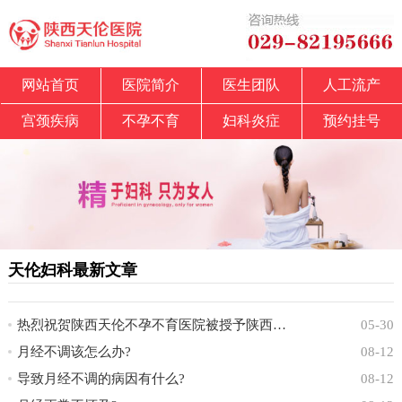
网站首页
医院简介
医生团队
人工流产
宫颈疾病
不孕不育
妇科炎症
预约挂号
天伦妇科最新文章
热烈祝贺陕西天伦不孕不育医院被授予陕西省中
05-30
月经不调该怎么办?
08-12
导致月经不调的病因有什么?
08-12