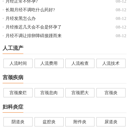
月经正常不怀孕?
08-12
长期月经不调吃什么药好?
08-12
月经发黑怎么办
08-12
月经推迟几天会不会是怀孕了
08-12
月经不调让排卵障碍接踵而来
08-12
人工流产
人流时间
人流费用
人流检查
人流技术
宫颈疾病
宫颈糜烂
宫颈息肉
宫颈肥大
宫颈炎
妇科炎症
阴道炎
盆腔炎
附件炎
尿道炎