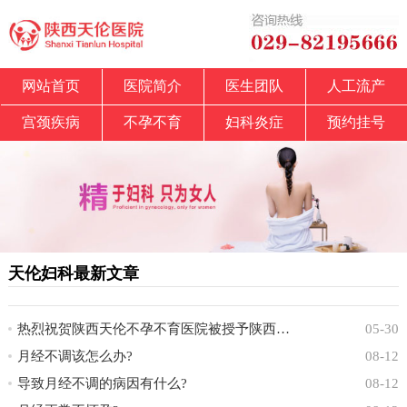
网站首页
医院简介
医生团队
人工流产
宫颈疾病
不孕不育
妇科炎症
预约挂号
天伦妇科最新文章
热烈祝贺陕西天伦不孕不育医院被授予陕西省中
05-30
月经不调该怎么办?
08-12
导致月经不调的病因有什么?
08-12