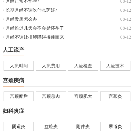
月经正常不怀孕?
08-12
长期月经不调吃什么药好?
08-12
月经发黑怎么办
08-12
月经推迟几天会不会是怀孕了
08-12
月经不调让排卵障碍接踵而来
08-12
人工流产
人流时间
人流费用
人流检查
人流技术
宫颈疾病
宫颈糜烂
宫颈息肉
宫颈肥大
宫颈炎
妇科炎症
阴道炎
盆腔炎
附件炎
尿道炎