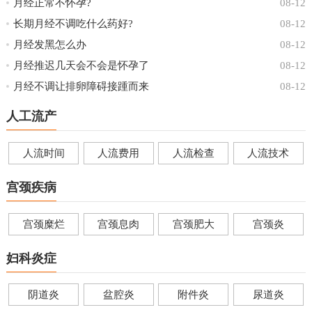
月经正常不怀孕?
08-12
长期月经不调吃什么药好?
08-12
月经发黑怎么办
08-12
月经推迟几天会不会是怀孕了
08-12
月经不调让排卵障碍接踵而来
08-12
人工流产
人流时间
人流费用
人流检查
人流技术
宫颈疾病
宫颈糜烂
宫颈息肉
宫颈肥大
宫颈炎
妇科炎症
阴道炎
盆腔炎
附件炎
尿道炎