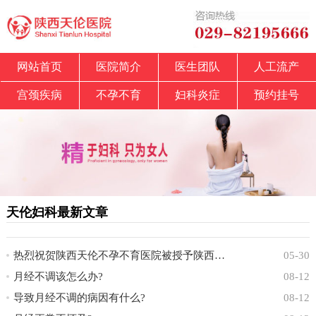
网站首页
医院简介
医生团队
人工流产
宫颈疾病
不孕不育
妇科炎症
预约挂号
天伦妇科最新文章
热烈祝贺陕西天伦不孕不育医院被授予陕西省中
05-30
月经不调该怎么办?
08-12
导致月经不调的病因有什么?
08-12