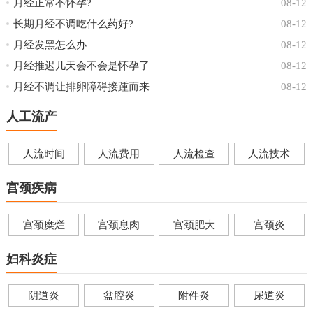
月经正常不怀孕?
08-12
长期月经不调吃什么药好?
08-12
月经发黑怎么办
08-12
月经推迟几天会不会是怀孕了
08-12
月经不调让排卵障碍接踵而来
08-12
人工流产
人流时间
人流费用
人流检查
人流技术
宫颈疾病
宫颈糜烂
宫颈息肉
宫颈肥大
宫颈炎
妇科炎症
阴道炎
盆腔炎
附件炎
尿道炎