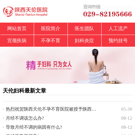
网站首页
医院简介
医生团队
人工流产
宫颈疾病
不孕不育
妇科炎症
预约挂号
天伦妇科最新文章
热烈祝贺陕西天伦不孕不育医院被授予陕西省中
05-30
月经不调该怎么办?
08-12
导致月经不调的病因有什么?
08-12