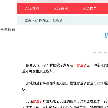
人流时间
人流费用
人流检查
主页
>
妇科炎症
>
盆腔炎
>
分享按钮
陕西天伦不孕不育医院专家介绍：
尿道炎
是一种常见的
重者可发生尿道痉挛。
尿液检查有脓细胞和红细胞。慢性尿道炎尿道分泌物逐渐
状。
女性
尿道炎
严重危害着女性的健康，尤其是在夏季，女
人体出汗多，女性的外阴部汗腺又特别丰富，如果护理不