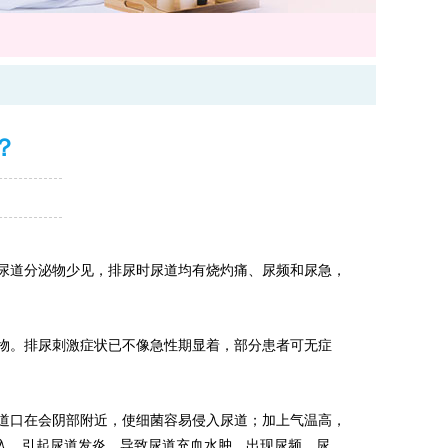
？
尿道分泌物少见，排尿时尿道均有烧灼痛、尿频和尿急，
物。排尿刺激症状已不像急性期显着，部分患者可无症
道口在会阴部附近，使细菌容易侵入尿道；加上气温高，
入，引起尿道发炎，导致尿道充血水肿，出现尿频、尿