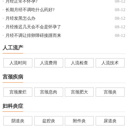
月经正常不怀孕?
08-12
长期月经不调吃什么药好?
08-12
月经发黑怎么办
08-12
月经推迟几天会不会是怀孕了
08-12
月经不调让排卵障碍接踵而来
08-12
人工流产
人流时间
人流费用
人流检查
人流技术
宫颈疾病
宫颈糜烂
宫颈息肉
宫颈肥大
宫颈炎
妇科炎症
阴道炎
盆腔炎
附件炎
尿道炎