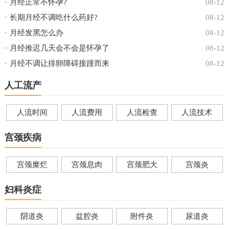
月经正常不怀孕?
08-12
长期月经不调吃什么药好?
08-12
月经发黑怎么办
08-12
月经推迟几天会不会是怀孕了
08-12
月经不调让排卵障碍接踵而来
08-12
人工流产
人流时间
人流费用
人流检查
人流技术
宫颈疾病
宫颈糜烂
宫颈息肉
宫颈肥大
宫颈炎
妇科炎症
阴道炎
盆腔炎
附件炎
尿道炎