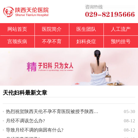
网站首页
医院简介
医生团队
人工流产
宫颈疾病
不孕不育
妇科炎症
预约挂号
天伦妇科最新文章
热烈祝贺陕西天伦不孕不育医院被授予陕西省中
05-30
月经不调该怎么办?
08-12
导致月经不调的病因有什么?
08-12