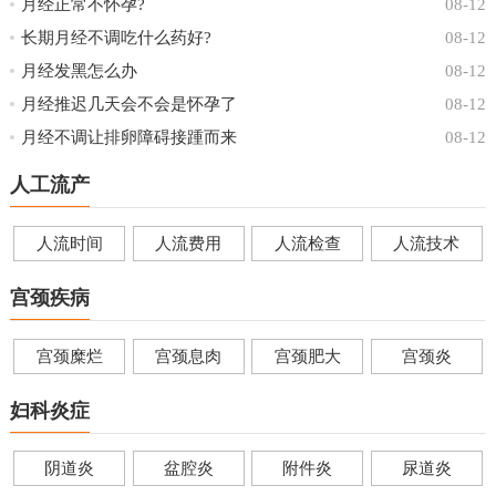
月经正常不怀孕?
08-12
长期月经不调吃什么药好?
08-12
月经发黑怎么办
08-12
月经推迟几天会不会是怀孕了
08-12
月经不调让排卵障碍接踵而来
08-12
人工流产
人流时间
人流费用
人流检查
人流技术
宫颈疾病
宫颈糜烂
宫颈息肉
宫颈肥大
宫颈炎
妇科炎症
阴道炎
盆腔炎
附件炎
尿道炎