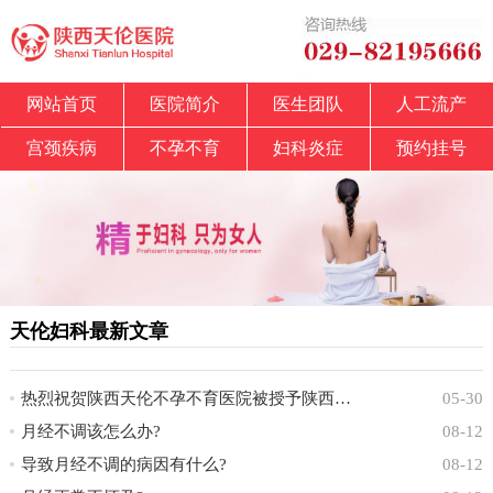
网站首页
医院简介
医生团队
人工流产
宫颈疾病
不孕不育
妇科炎症
预约挂号
天伦妇科最新文章
热烈祝贺陕西天伦不孕不育医院被授予陕西省中
05-30
月经不调该怎么办?
08-12
导致月经不调的病因有什么?
08-12