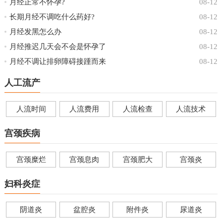
月经正常不怀孕?
08-12
长期月经不调吃什么药好?
08-12
月经发黑怎么办
08-12
月经推迟几天会不会是怀孕了
08-12
月经不调让排卵障碍接踵而来
08-12
人工流产
人流时间
人流费用
人流检查
人流技术
宫颈疾病
宫颈糜烂
宫颈息肉
宫颈肥大
宫颈炎
妇科炎症
阴道炎
盆腔炎
附件炎
尿道炎