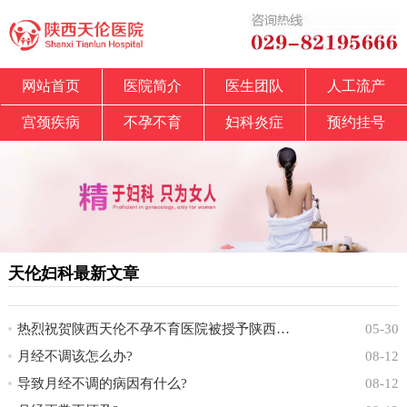
网站首页
医院简介
医生团队
人工流产
宫颈疾病
不孕不育
妇科炎症
预约挂号
天伦妇科最新文章
热烈祝贺陕西天伦不孕不育医院被授予陕西省中
05-30
月经不调该怎么办?
08-12
导致月经不调的病因有什么?
08-12