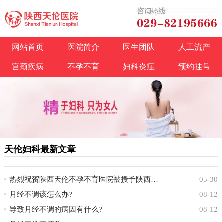
网站首页
医院简介
医生团队
人工流产
宫颈疾病
不孕不育
妇科炎症
预约挂号
天伦妇科最新文章
热烈祝贺陕西天伦不孕不育医院被授予陕西省中
05-30
月经不调该怎么办?
08-12
导致月经不调的病因有什么?
08-12