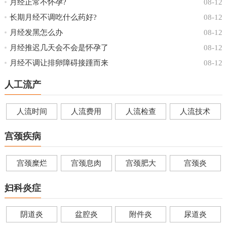
月经正常不怀孕?
08-12
长期月经不调吃什么药好?
08-12
月经发黑怎么办
08-12
月经推迟几天会不会是怀孕了
08-12
月经不调让排卵障碍接踵而来
08-12
人工流产
人流时间
人流费用
人流检查
人流技术
宫颈疾病
宫颈糜烂
宫颈息肉
宫颈肥大
宫颈炎
妇科炎症
阴道炎
盆腔炎
附件炎
尿道炎