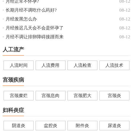
月经正常不怀孕?
08-12
长期月经不调吃什么药好?
08-12
月经发黑怎么办
08-12
月经推迟几天会不会是怀孕了
08-12
月经不调让排卵障碍接踵而来
08-12
人工流产
人流时间
人流费用
人流检查
人流技术
宫颈疾病
宫颈糜烂
宫颈息肉
宫颈肥大
宫颈炎
妇科炎症
阴道炎
盆腔炎
附件炎
尿道炎