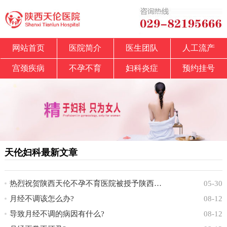
网站首页
医院简介
医生团队
人工流产
宫颈疾病
不孕不育
妇科炎症
预约挂号
天伦妇科最新文章
热烈祝贺陕西天伦不孕不育医院被授予陕西省中
05-30
月经不调该怎么办?
08-12
导致月经不调的病因有什么?
08-12