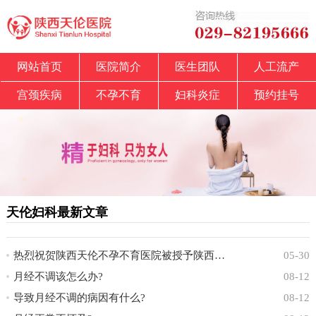
网站首页
医院简介
医生团队
人工流产
宫颈疾病
不孕不育
妇科炎症
预约挂号
天伦妇科最新文章
热烈祝贺陕西天伦不孕不育医院被授予陕西省中
05-30
月经不调该怎么办?
08-12
导致月经不调的病因有什么?
08-12