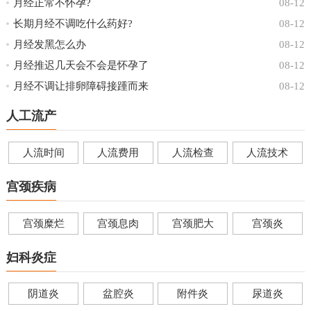
月经正常不怀孕?
08-12
长期月经不调吃什么药好?
08-12
月经发黑怎么办
08-12
月经推迟几天会不会是怀孕了
08-12
月经不调让排卵障碍接踵而来
08-12
人工流产
人流时间
人流费用
人流检查
人流技术
宫颈疾病
宫颈糜烂
宫颈息肉
宫颈肥大
宫颈炎
妇科炎症
阴道炎
盆腔炎
附件炎
尿道炎