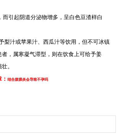
，而引起阴道分泌物增多，呈白色豆渣样白
予梨汁或苹果汁、西瓜汁等饮用，但不可冰镇
患者，属寒凝气滞型，则在饮食上可给予姜
强壮。
章：
结合腹膜炎会导致不孕吗