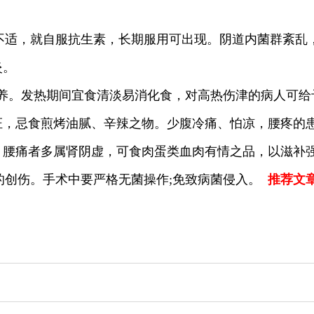
不适，就自服抗生素，长期服用可出现。阴道内菌群紊乱
炎。
营养。发热期间宜食清淡易消化食，对高热伤津的病人可给
证，忌食煎烤油腻、辛辣之物。少腹冷痛、怕凉，腰疼的
、腰痛者多属肾阴虚，可食肉蛋类血肉有情之品，以滋补
的创伤。手术中要严格无菌操作;免致病菌侵入。
推荐文