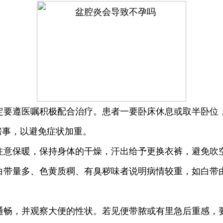
定要遵医嘱积极配合治疗。患者一要卧床休息或取半卧位
房事，以避免症状加重。
注意保暖，保持身体的干燥，汗出给予更换衣裤，避免吹
带量多、色黄质稠、有臭秽味者说明病情较重，如白带由
通畅，并观察大便的性状。若见便带脓或有里急后重感，