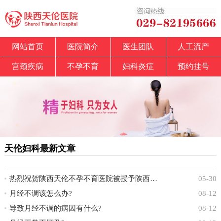
网站首页
医院简介
医生团队
人工流产
宫颈疾病
不孕不育
妇科炎症
预约挂号
天伦妇科最新文章
热烈祝贺陕西天伦不孕不育医院被授予陕西省中
05-30
月经不调该怎么办?
08-12
导致月经不调的病因有什么?
08-12