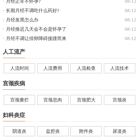
月经正常不怀孕?
08-12
长期月经不调吃什么药好?
08-12
月经发黑怎么办
08-12
月经推迟几天会不会是怀孕了
08-12
月经不调让排卵障碍接踵而来
08-12
人工流产
人流时间
人流费用
人流检查
人流技术
宫颈疾病
宫颈糜烂
宫颈息肉
宫颈肥大
宫颈炎
妇科炎症
阴道炎
盆腔炎
附件炎
尿道炎