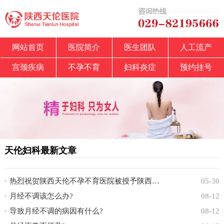
网站首页
医院简介
医生团队
人工流产
宫颈疾病
不孕不育
妇科炎症
预约挂号
天伦妇科最新文章
热烈祝贺陕西天伦不孕不育医院被授予陕西省中
05-30
月经不调该怎么办?
08-12
导致月经不调的病因有什么?
08-12