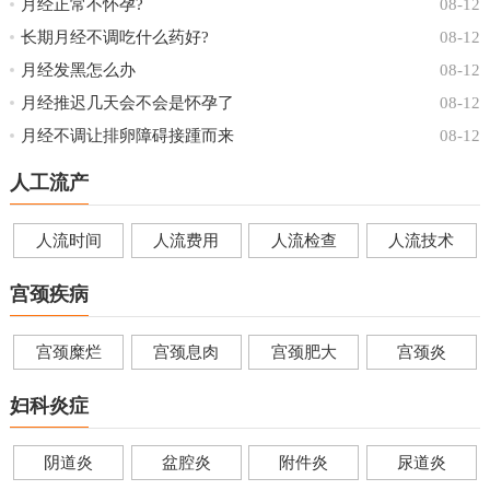
月经正常不怀孕?
08-12
长期月经不调吃什么药好?
08-12
月经发黑怎么办
08-12
月经推迟几天会不会是怀孕了
08-12
月经不调让排卵障碍接踵而来
08-12
人工流产
人流时间
人流费用
人流检查
人流技术
宫颈疾病
宫颈糜烂
宫颈息肉
宫颈肥大
宫颈炎
妇科炎症
阴道炎
盆腔炎
附件炎
尿道炎