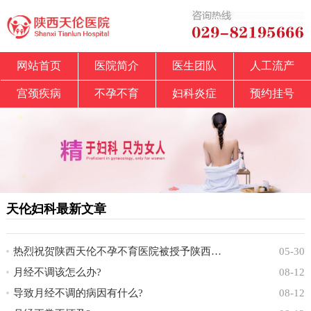
网站首页
医院简介
医生团队
人工流产
宫颈疾病
不孕不育
妇科炎症
预约挂号
天伦妇科最新文章
热烈祝贺陕西天伦不孕不育医院被授予陕西省中
05-30
月经不调该怎么办?
08-12
导致月经不调的病因有什么?
08-12