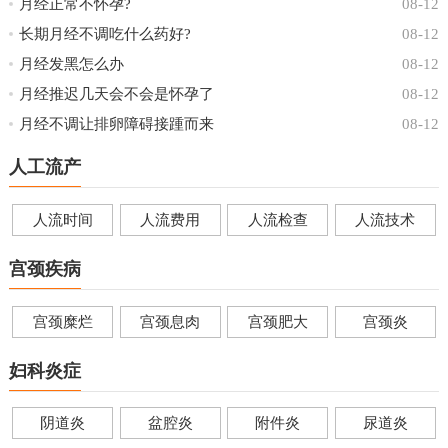
月经正常不怀孕?
08-12
长期月经不调吃什么药好?
08-12
月经发黑怎么办
08-12
月经推迟几天会不会是怀孕了
08-12
月经不调让排卵障碍接踵而来
08-12
人工流产
人流时间
人流费用
人流检查
人流技术
宫颈疾病
宫颈糜烂
宫颈息肉
宫颈肥大
宫颈炎
妇科炎症
阴道炎
盆腔炎
附件炎
尿道炎